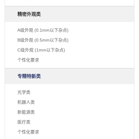
精密外观类
A级外观 (0.1mm以下杂点)
B级外观 (0.5mm以下杂点)
C级外观 (1mm以下杂点)
个性化要求
专精特新类
光学类
机器人类
新能源类
医疗类
个性化要求