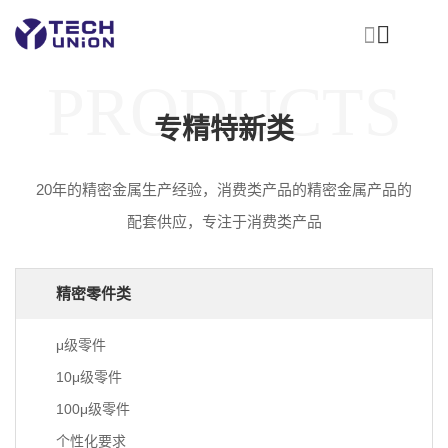
首
页
关
于
PRODUCTS
我
产
们
专精特新类
选
品
择
中
我
心
20年的精密金属生产经验，消费类产品的精密金属产品的
在
们
线
的
配套供应，专注于消费类产品
工
理
厂
由
资
审
精密零件类
讯
核
中
公
心
μ级零件
海
赌
10μ级零件
船
100μ级零件
个性化要求