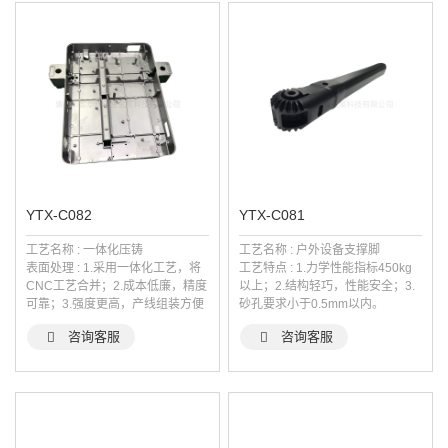
YTX-C082
YTX-C081
工艺名称 : 一体化压铸
工艺名称 : 户外设备支撑脚
表面处理 : 1.采用一体化工艺，将
工艺特点 : 1.力学性能指标450kg
CNC工艺合并；2.成本低廉，精度
以上；2.结构轻巧，性能安全；3.
可靠；3.强度更高，产线组装方便
砂孔要求小于0.5mm以内。
咨询客服
咨询客服

