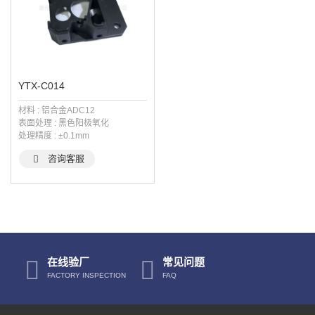
YTX-C014
材料 : 铝合金ADC12
表面处理 : 黑色阳极氧化
处理精度 : ±0.1mm
咨询客服

在线验厂
常见问题
FACTORY INSPECTION
FAQ