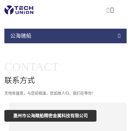
首
页
关
于
我
产
们
公海赌船
选
品
择
中
我
心
在
们
CONTACT
线
的
工
理
厂
由
联系方式
资
审
讯
核
中
天地有盛意，与您初相逢，犹如故人归，我们在等你！
公
心
海
赌
惠州市公海赌船精密金属科技有限公司
船